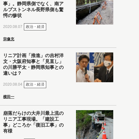
事」。静岡県側でなく、南ア
ルプストンネル長野県側も驚
愕の惨状
政治・経済
2020.08.07
宗像充
リニア計画「推進」の吉村洋
文・大阪府知事と「見直し」
の川勝平太・静岡県知事との
違いは？
政治・経済
2020.08.04
横田一
崩落だらけの大井川最上流の
リニア工事現場。「建設工
事」どころか「復旧工事」の
有様