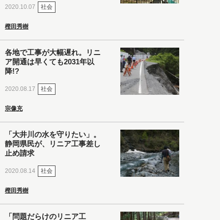
社会
2020.10.07
樫田秀樹
各地で工事が大幅遅れ。リニ
ア開通は早くても2031年以
降!?
社会
2020.08.17
宗像充
「大井川の水を守りたい」。
静岡県民が、リニア工事差し
止め請求
社会
2020.08.14
樫田秀樹
「問題だらけのリニア工