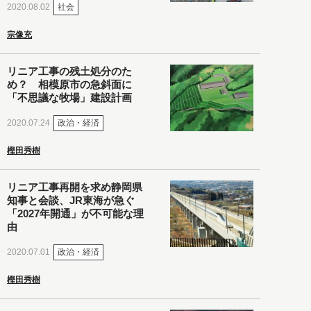
社会
2020.08.02
宗像充
リニア工事の残土処分のた
め？ 相模原市の急斜面に
「不思議な牧場」建設計画
政治・経済
2020.07.24
樫田秀樹
リニア工事再開を求め静岡県
知事と会談、JR東海が急ぐ
「2027年開通」が不可能な理
由
政治・経済
2020.07.01
樫田秀樹