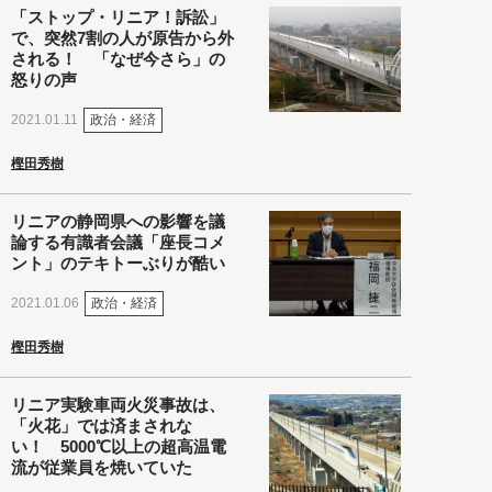
「ストップ・リニア！訴訟」
で、突然7割の人が原告から外
される！ 「なぜ今さら」の
怒りの声
政治・経済
2021.01.11
樫田秀樹
リニアの静岡県への影響を議
論する有識者会議「座長コメ
ント」のテキトーぶりが酷い
政治・経済
2021.01.06
樫田秀樹
リニア実験車両火災事故は、
「火花」では済まされな
い！ 5000℃以上の超高温電
流が従業員を焼いていた