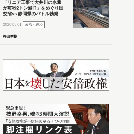
「リニア工事で大井川の水量
が毎秒2トン減!?」をめぐり国
交省vs.静岡県のバトル勃発
政治・経済
2020.05.01
樫田秀樹