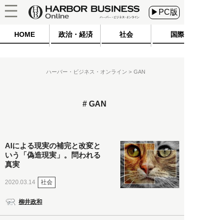
▶PC版
HOME
政治・経済
社会
国際
ハーバー・ビジネス・オンライン
GAN
GAN
AIによる現実の補完と改変と
いう「偽造現実」。問われる
真実
社会
2020.03.14
柳井政和