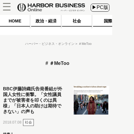
▶PC版
HOME
政治・経済
社会
国際
ハーバー・ビジネス・オンライン
＃MeToo
＃MeToo
BBC伊藤詩織氏告発番組が外
国人女性に衝撃。「女性議員
までが被害者を叩くのは異
様」「日本人の助けは期待で
きない」の声も
社会
2018.07.08