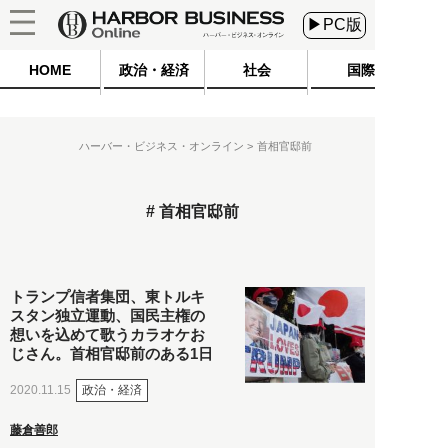
▶PC版
HOME
政治・経済
社会
国際
ハーバー・ビジネス・オンライン
首相官邸前
首相官邸前
トランプ信者集団、東トルキ
スタン独立運動、国民主権の
想いを込めて歌うカラオケお
じさん。首相官邸前のある1日
政治・経済
2020.11.15
藤倉善郎