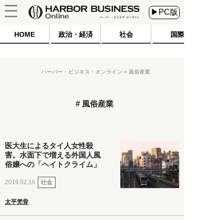
▶PC版
HOME
政治・経済
社会
国際
ハーバー・ビジネス・オンライン
風俗産業
風俗産業
医大生によるタイ人女性殺
害。水面下で増える外国人風
俗嬢への「ヘイトクライム」
社会
2019.02.16
太平梵骨