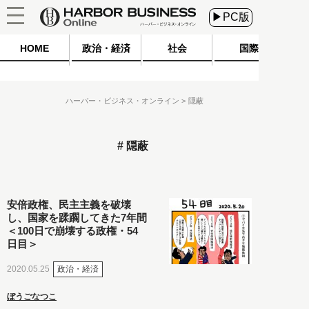
▶PC版
HOME
政治・経済
社会
国際
ハーバー・ビジネス・オンライン
隠蔽
隠蔽
安倍政権、民主主義を破壊
し、国家を蹂躙してきた7年間
＜100日で崩壊する政権・54
日目＞
政治・経済
2020.05.25
ぼうごなつこ