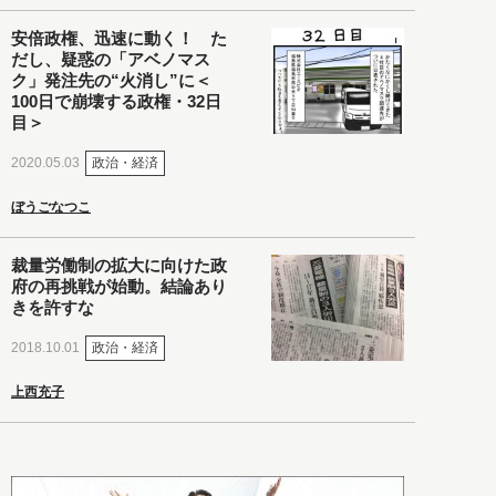
安倍政権、迅速に動く！ た
だし、疑惑の「アベノマス
ク」発注先の“火消し”に＜
100日で崩壊する政権・32日
目＞
政治・経済
2020.05.03
ぼうごなつこ
裁量労働制の拡大に向けた政
府の再挑戦が始動。結論あり
きを許すな
政治・経済
2018.10.01
上西充子