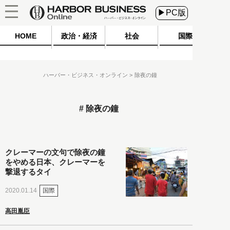
▶PC版
HOME
政治・経済
社会
国際
ハーバー・ビジネス・オンライン
除夜の鐘
除夜の鐘
クレーマーの文句で除夜の鐘
をやめる日本、クレーマーを
撃退するタイ
国際
2020.01.14
高田胤臣