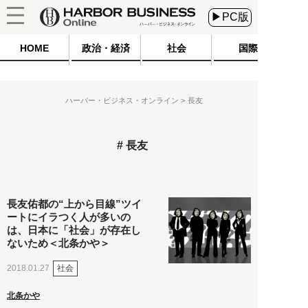
▶PC版
HOME
政治・経済
社会
国際
ハーバー・ビジネス・オンライン
長友
長友
長友佑都の“上から目線”ツイ
ートにイラつく人が多いの
は、日本に「社会」が存在し
ないため＜北条かや＞
社会
2018.01.27
北条かや