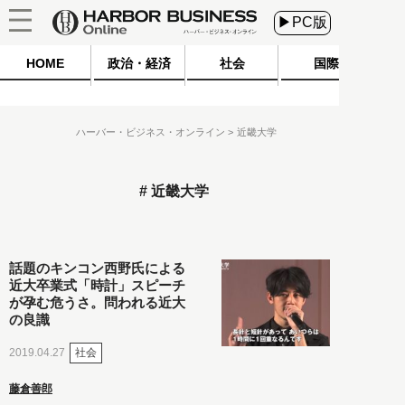
▶PC版
HOME
政治・経済
社会
国際
ハーバー・ビジネス・オンライン
近畿大学
近畿大学
話題のキンコン西野氏による
近大卒業式「時計」スピーチ
が孕む危うさ。問われる近大
の良識
社会
2019.04.27
藤倉善郎