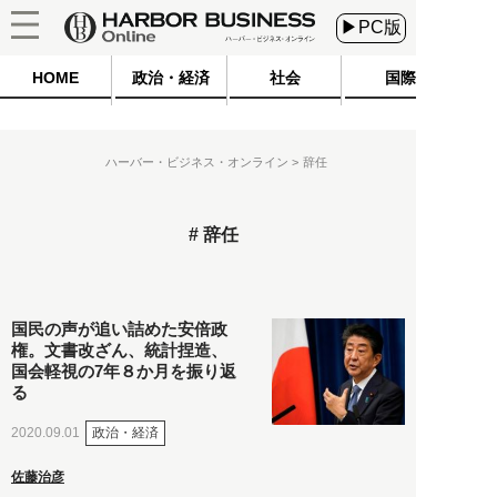
▶PC版
HOME
政治・経済
社会
国際
ハーバー・ビジネス・オンライン
辞任
辞任
国民の声が追い詰めた安倍政
権。文書改ざん、統計捏造、
国会軽視の7年８か月を振り返
る
政治・経済
2020.09.01
佐藤治彦