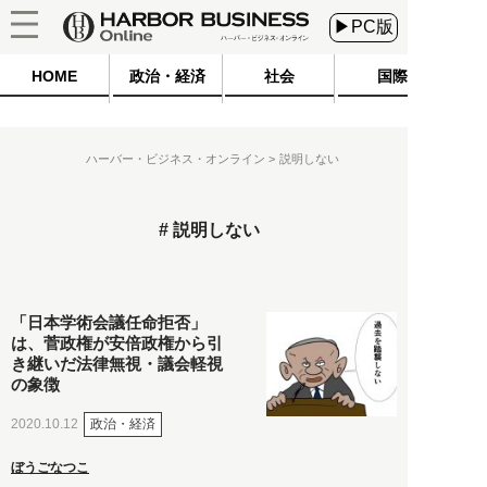
▶PC版
HOME
政治・経済
社会
国際
ハーバー・ビジネス・オンライン
説明しない
説明しない
「日本学術会議任命拒否」
は、菅政権が安倍政権から引
き継いだ法律無視・議会軽視
の象徴
政治・経済
2020.10.12
ぼうごなつこ