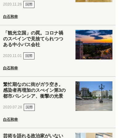
国際
2020.11.26
白石和幸
「観光立国」の罠。コロナ禍
のスペインで見捨てられつつ
ある中小バス会社
国際
2020.11.01
白石和幸
繁忙期なのに街がガラ空き。
感染者再増加のスぺイン第3の
都市バレンシア、衝撃の光景
国際
2020.07.28
白石和幸
芸術を語れる政治家がいない