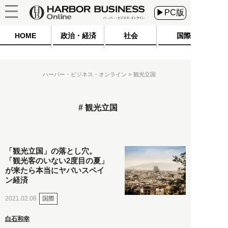
▶PC版
HOME
政治・経済
社会
国際
ハーバー・ビジネス・オンライン
観光立国
観光立国
「観光立国」の落とし穴。
「観光客のいない2度目の夏」
が来たら本当にヤバいスペイ
ン経済
国際
2021.02.08
白石和幸