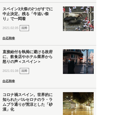
スペイン3大祭の2つがすでに
中止決定。残る「牛追い祭
り」で一悶着
国際
2021.02.05
白石和幸
直接給付を執拗に避ける政府
に、飲食店やホテル業界から
怒りの声＜スペイン＞
国際
2021.01.08
白石和幸
コロナ禍スペイン。世界的に
知られたバルセロナのラ・ラ
ムブラ通りが荒涼とした「砂
漠」化