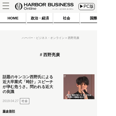
▶PC版
HOME
政治・経済
社会
国際
ハーバー・ビジネス・オンライン
西野亮廣
西野亮廣
話題のキンコン西野氏による
近大卒業式「時計」スピーチ
が孕む危うさ。問われる近大
の良識
社会
2019.04.27
藤倉善郎