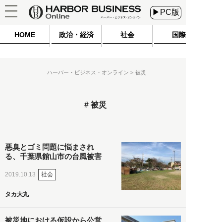
▶PC版
HOME
政治・経済
社会
国際
ハーバー・ビジネス・オンライン
被災
被災
悪臭とゴミ問題に悩まされ
る、千葉県館山市の台風被害
社会
2019.10.13
タカ大丸
被災地における仮設から公営