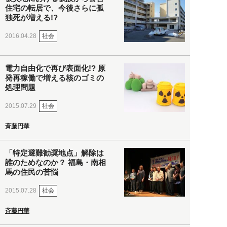
住宅の転居で、今後さらに孤
独死が増える!?
社会
2016.04.28
電力自由化で再び表面化!? 原
発再稼働で増える核のゴミの
処理問題
社会
2015.07.29
斉藤円華
「特定避難勧奨地点」解除は
誰のためなのか？ 福島・南相
馬の住民の苦悩
社会
2015.07.28
斉藤円華