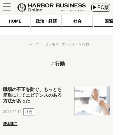
▶PC版
HOME
政治・経済
社会
国際
ハーバー・ビジネス・オンライン
行動
行動
職場の不正を防ぐ、もっとも
簡単にしてエビデンスのある
方法があった
社会
2019.02.12
清水建二