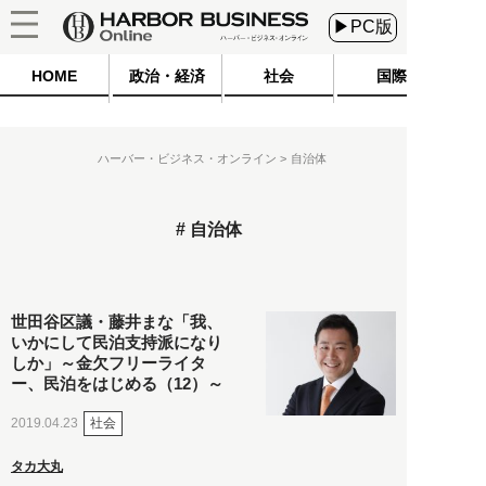
▶PC版
HOME
政治・経済
社会
国際
ハーバー・ビジネス・オンライン
自治体
自治体
世田谷区議・藤井まな「我、
いかにして民泊支持派になり
しか」～金欠フリーライタ
ー、民泊をはじめる（12）～
社会
2019.04.23
タカ大丸