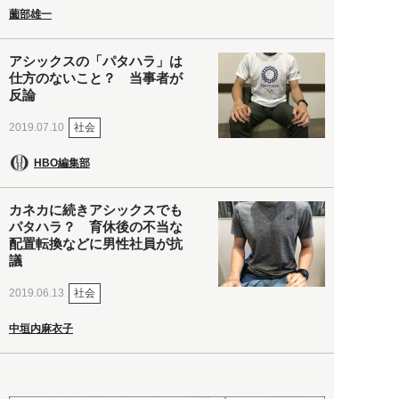
薗部雄一
アシックスの「パタハラ」は
仕方のないこと？ 当事者が
反論
社会
2019.07.10
HBO編集部
カネカに続きアシックスでも
パタハラ？ 育休後の不当な
配置転換などに男性社員が抗
議
社会
2019.06.13
中垣内麻衣子