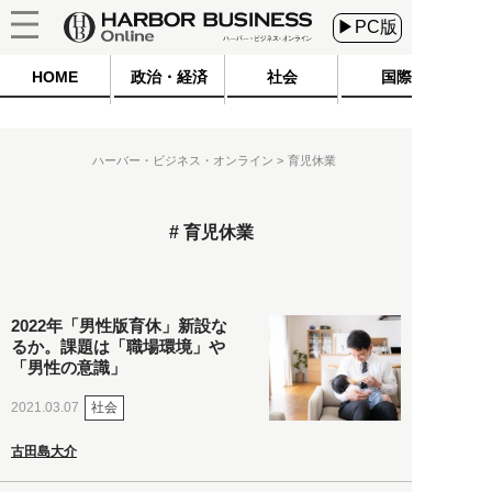
▶PC版
HOME
政治・経済
社会
国際
ハーバー・ビジネス・オンライン
育児休業
育児休業
2022年「男性版育休」新設な
るか。課題は「職場環境」や
「男性の意識」
社会
2021.03.07
古田島大介