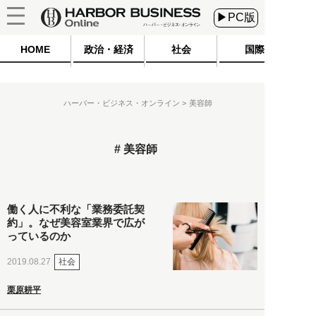
▶PC版
HOME
政治・経済
社会
国際
ハーバー・ビジネス・オンライン
美容師
美容師
働く人に不利な「業務委託契
約」。なぜ美容室業界で広が
っているのか
社会
2019.08.27
栗原耕平