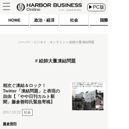
▶PC版
HOME
政治・経済
社会
国際
ハーバー・ビジネス・オンライン
絵師大量凍結問題
絵師大量凍結問題
相次ぐ凍結＆ロック！
Twitter「凍結問題」と表現の
自由【「やや日刊カルト新
聞」藤倉善郎氏緊急寄稿】
社会
2017.10.22
藤倉善郎