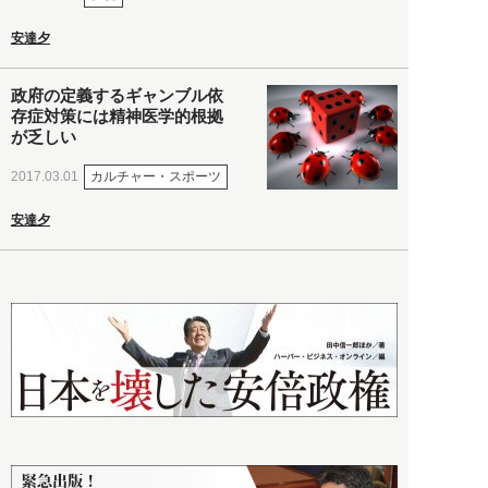
安達夕
政府の定義するギャンブル依
存症対策には精神医学的根拠
が乏しい
カルチャー・スポーツ
2017.03.01
安達夕