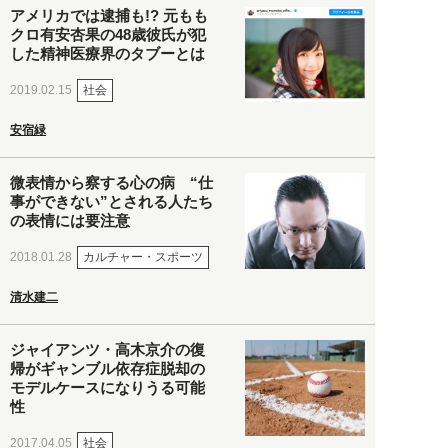
アメリカでは逮捕も!? 元もも
クロ有安杏果の48歳彼氏が犯
した精神医療界のタブーとは
社会
2019.02.15
安宿緑
微表情から察する心の病 “仕
事ができない”とされる人たち
の表情には要注意
カルチャー・スポーツ
2018.01.28
清水建二
ジャイアンツ・高木京介の復
帰がギャンブル依存症脱却の
モデルケースになりうる可能
性
社会
2017.04.05