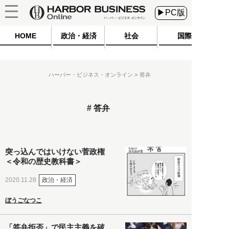
▶PC版
HOME
政治・経済
社会
国際
ハーバー・ビジネス・オンライン
答弁
答弁
突っ込んではいけない菅政権
＜令和の歴史教科書＞
政治・経済
2020.11.28
ぼうごなつこ
「答弁拒否」で民主主義を破