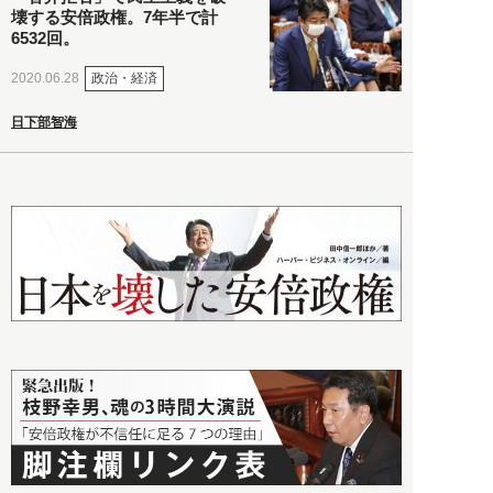
壊する安倍政権。7年半で計
6532回。
政治・経済
2020.06.28
日下部智海