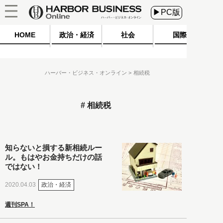
▶PC版
HOME
政治・経済
社会
国際
ハーバー・ビジネス・オンライン
相続税
相続税
知らないと損する新相続ルー
ル。もはやお金持ちだけの話
ではない！
政治・経済
2020.04.03
週刊SPA！