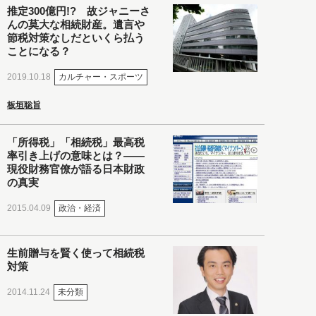
推定300億円!? 故ジャニーさ
んの莫大な相続財産。遺言や
節税対策なしだといくら払う
ことになる？
カルチャー・スポーツ
2019.10.18
板垣聡旨
「所得税」「相続税」最高税
率引き上げの意味とは？――
現役財務官僚が語る日本財政
の真実
政治・経済
2015.04.09
生前贈与を賢く使って相続税
対策
未分類
2014.11.24