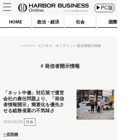
▶PC版
HOME
政治・経済
社会
国際
ハーバー・ビジネス・オンライン
発信者開示情報
発信者開示情報
「ネット中傷」対応策で運営
会社の責任問題より、「発信
者情報開示」簡素化を優先さ
せる総務省案の不気味さ
社会
2020.06.09
一田和樹