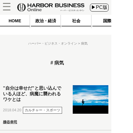
▶PC版
HOME
政治・経済
社会
国際
ハーバー・ビジネス・オンライン
病気
病気
”自分は幸せだ”と思い込んで
いる人ほど、病魔に襲われる
ワケとは
カルチャー・スポーツ
2018.04.20
梯谷幸司