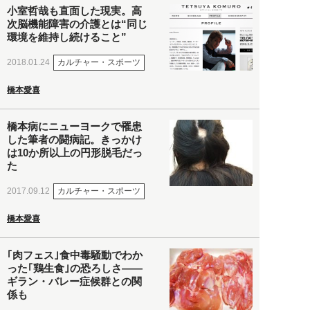
小室哲哉も直面した現実。高
次脳機能障害の介護とは“同じ
環境を維持し続けること”
カルチャー・スポーツ
2018.01.24
橋本愛喜
橋本病にニューヨークで罹患
した筆者の闘病記。きっかけ
は10か所以上の円形脱毛だっ
た
カルチャー・スポーツ
2017.09.12
橋本愛喜
｢肉フェス｣食中毒騒動でわか
った｢鶏生食｣の恐ろしさ――
ギラン・バレー症候群との関
係も