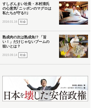
すしざんまい社長・木村清氏
の心意気｢ニッポンのマグロは
私たちが守る!!｣
社会
2016.01.16
熟成肉の次は熟成魚!? 「旨
い！」だけじゃないブームの
狙いとは？
社会
2015.09.14