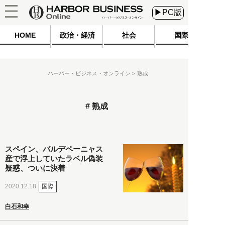
▶PC版
HOME
政治・経済
社会
国際
ハーバー・ビジネス・オンライン
熟成
熟成
スペイン、バルデペーニャス
産で浮上していたラベル偽装
疑惑、ついに決着
国際
2020.12.18
白石和幸