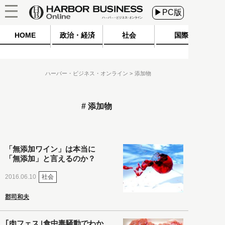
▶PC版
HOME
政治・経済
社会
国際
ハーバー・ビジネス・オンライン
添加物
添加物
「無添加ワイン」は本当に
「無添加」と言えるのか？
社会
2016.06.10
郡司和夫
｢肉フェス｣食中毒騒動でわか