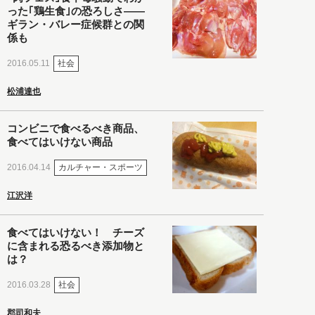
った｢鶏生食｣の恐ろしさ――
ギラン・バレー症候群との関
係も
社会
2016.05.11
松浦達也
コンビニで食べるべき商品、
食べてはいけない商品
カルチャー・スポーツ
2016.04.14
江沢洋
食べてはいけない！ チーズ
に含まれる恐るべき添加物と
は？
社会
2016.03.28
郡司和夫