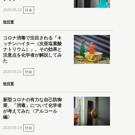
社会
2020.05.22
牧田寛
コロナ消毒で注目される「キ
ッチンハイター（次亜塩素酸
ナトリウム）」。その効果と
注意点を化学者が解説してみ
た
社会
2020.05.21
牧田寛
新型コロナの有力な自己防御
策、「消毒」について化学者
が考えてみた〈アルコール
編〉
社会
2020.05.19