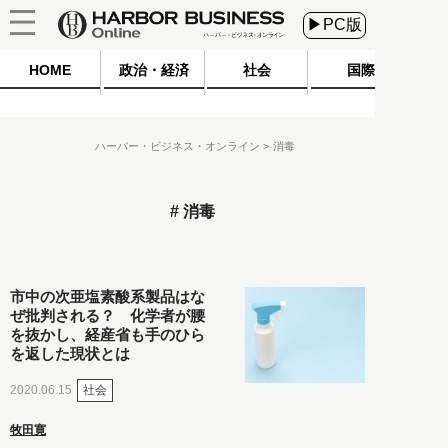
▶PC版
HOME
政治・経済
社会
国際
ハーバー・ビジネス・オンライン
消毒
消毒
市中の次亜塩素酸系製品はな
ぜ批判される？ 化学者が腰
を抜かし、経産省も手のひら
を返した現状とは
社会
2020.06.15
牧田寛