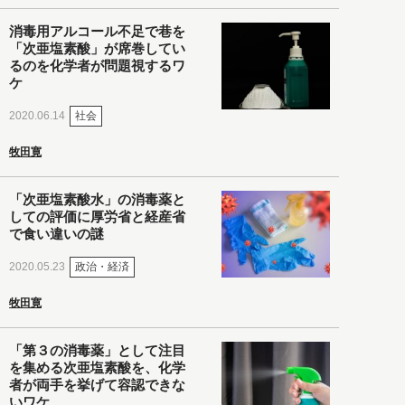
消毒用アルコール不足で巷を
「次亜塩素酸」が席巻してい
るのを化学者が問題視するワ
ケ
社会
2020.06.14
牧田寛
「次亜塩素酸水」の消毒薬と
しての評価に厚労省と経産省
で食い違いの謎
政治・経済
2020.05.23
牧田寛
「第３の消毒薬」として注目
を集める次亜塩素酸を、化学
者が両手を挙げて容認できな
いワケ