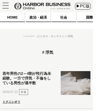
▶PC版
HOME
政治・経済
社会
国際
ハーバー・ビジネス・オンライン
浮気
浮気
若年男性の2～4割が性行為未
経験。一方で浮気・不倫をし
ている男性が過半数
社会
2020.07.12
ミクニシオリ