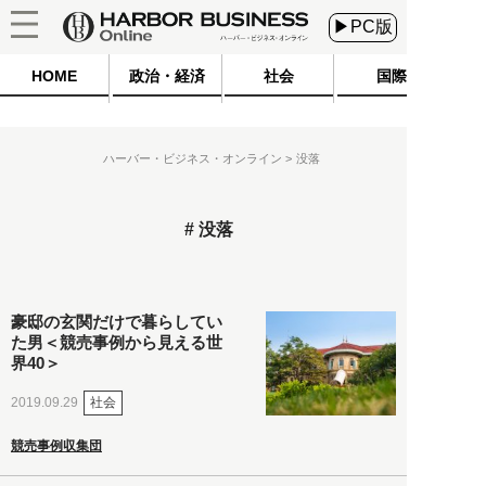
▶PC版
HOME
政治・経済
社会
国際
ハーバー・ビジネス・オンライン
没落
没落
豪邸の玄関だけで暮らしてい
た男＜競売事例から見える世
界40＞
社会
2019.09.29
競売事例収集団