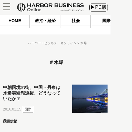
▶PC版
HOME
政治・経済
社会
国際
ハーバー・ビジネス・オンライン
水爆
水爆
中朝国境の街、中国・丹東は
水爆実験報道後、どうなって
いたか？
国際
2016.01.15
我妻伊都