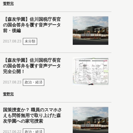
菅野完
【森友学園】佐川国税庁長官
の国会答弁を覆す音声データ
前・後編
未分類
2017.08.23
【森友学園】佐川国税庁長官
の国会答弁を覆す音声データ
完全公開！
政治・経済
2017.08.23
菅野完
国策捜査か？ 職員のスマホさ
えも問答無用で取り上げた森
友学園への家宅捜索
政治・経済
2017.06.22