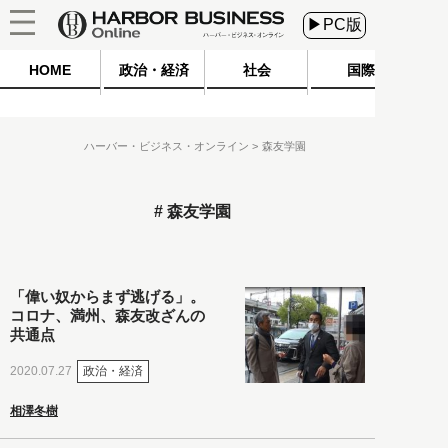
▶PC版
HOME
政治・経済
社会
国際
ハーバー・ビジネス・オンライン
森友学園
森友学園
「偉い奴からまず逃げる」。
コロナ、満州、森友改ざんの
共通点
政治・経済
2020.07.27
相澤冬樹