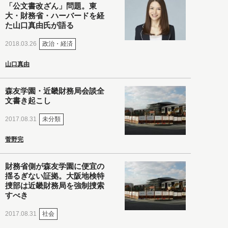
「公文書改ざん」問題。東
大・財務省・ハーバードを経
た山口真由氏が語る
政治・経済
2018.03.26
山口真由
森友学園・近畿財務局会談全
文書き起こし
未分類
2017.08.31
菅野完
財務省側が森友学園に便宜の
揺るぎない証拠。大阪地検特
捜部は近畿財務局を強制捜索
すべき
社会
2017.08.31