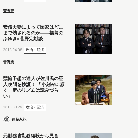
菅野完
安倍夫妻によって国家はどこ
まで壊されるのか――福島の
ぶゆき×菅野完対談
政治・経済
2018.04.08
菅野完
競輪予想の達人が佐川氏の証
人喚問を検証！ 「小刻みに頷
く一定のリズムは読みづら
い」
政治・経済
2018.03.29
佐藤永記
元財務省勤務経験から見る