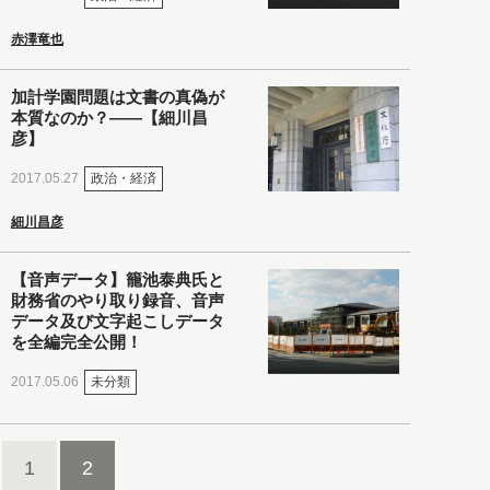
赤澤竜也
加計学園問題は文書の真偽が
本質なのか？――【細川昌
彦】
政治・経済
2017.05.27
細川昌彦
【音声データ】籠池泰典氏と
財務省のやり取り録音、音声
データ及び文字起こしデータ
を全編完全公開！
未分類
2017.05.06
1
2