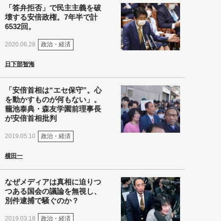
「答弁拒否」で民主主義を破
壊する安倍政権。7年半で計
6532回。
政治・経済
2020.06.28
日下部智海
「安倍首相は“エセ保守”。心
を動かすものが何もない」。
籠池泰典・森友学園前理事長
が安倍首相批判
政治・経済
2019.05.10
横田一
なぜメディアは真相に迫りつ
つある国会の議論を無視し、
別件逮捕で騒ぐのか？
政治・経済
2019.03.18