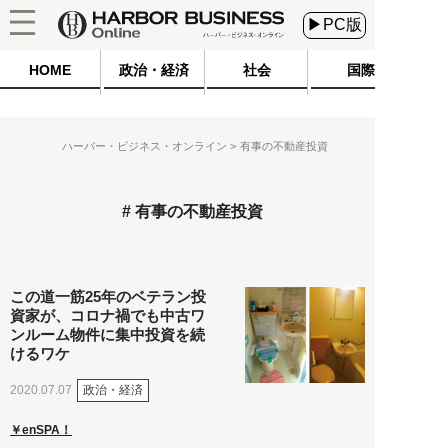
▶PC版
HOME
政治・経済
社会
国際
ハーバー・ビジネス・オンライン
有事の不動産投資
有事の不動産投資
この道一筋25年のベテラン投
資家が、コロナ禍でも中古ワ
ンルーム物件に集中投資を続
けるワケ
政治・経済
2020.07.07
￥enSPA！