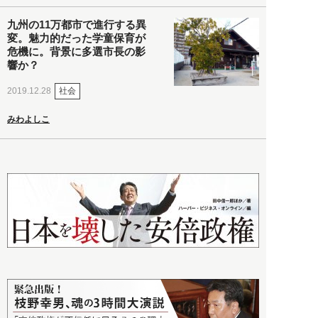
九州の11万都市で進行する異
変。魅力的だった学童保育が
危機に。背景に多選市長の影
響か？
社会
2019.12.28
みわよしこ