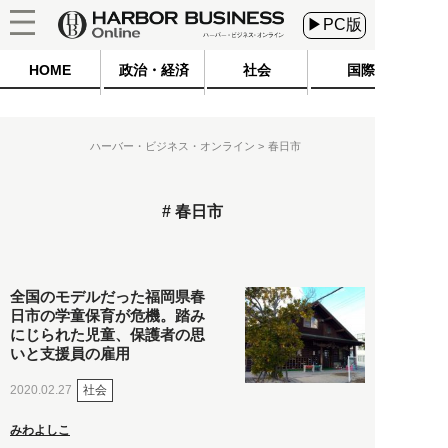
▶PC版
HOME
政治・経済
社会
国際
ハーバー・ビジネス・オンライン
春日市
春日市
全国のモデルだった福岡県春
日市の学童保育が危機。踏み
にじられた児童、保護者の思
いと支援員の雇用
社会
2020.02.27
みわよしこ