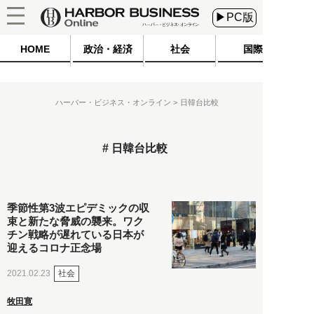
▶PC版
HOME
政治・経済
社会
国際
ハーバー・ビジネス・オンライン
日韓台比較
日韓台比較
季節性第3波エピデミックの収
束と新たな脅威の襲来。ワク
チン戦略が遅れている日本が
迎えるコロナ正念場
社会
2021.02.23
牧田寛