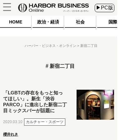
▶PC版
HOME
政治・経済
社会
国際
ハーバー・ビジネス・オンライン
新宿二丁目
新宿二丁目
「LGBTの存在をもっと知っ
てほしい」。新生「渋谷
PARCO」に進出した新宿二丁
目ミックスバーが話題に
カルチャー・スポーツ
2020.03.10
櫻井れき