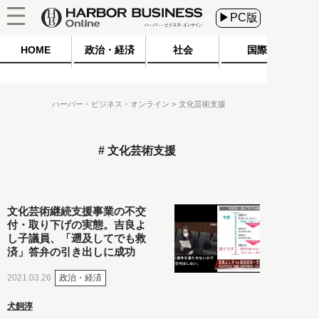
▶PC版
HOME
政治・経済
社会
国際
ハーバー・ビジネス・オンライン
文化芸術支援
文化芸術支援
文化芸術継続支援事業の不交
付・取り下げの実態。吉良よ
し子議員、「遡及してでも救
済」答弁の引き出しに成功
政治・経済
2021.03.26
犬飼淳