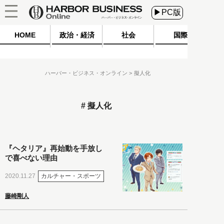
▶PC版
HOME
政治・経済
社会
国際
ハーバー・ビジネス・オンライン
擬人化
擬人化
『ヘタリア』再始動を手放し
で喜べない理由
カルチャー・スポーツ
2020.11.27
藤崎剛人