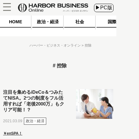
▶PC版
HOME
政治・経済
社会
国際
ハーバー・ビジネス・オンライン
控除
控除
注目を集めるiDeCo＆つみた
てNISA。2つの制度をフル活
用すれば「老後2000万」もク
リア可能！？
政治・経済
2021.03.09
￥enSPA！