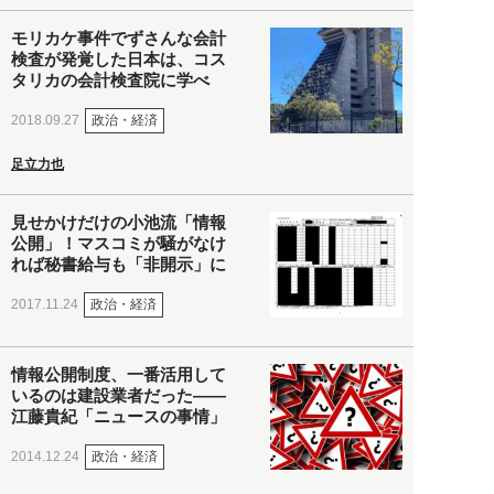
モリカケ事件でずさんな会計
検査が発覚した日本は、コス
タリカの会計検査院に学べ
政治・経済
2018.09.27
足立力也
見せかけだけの小池流「情報
公開」！マスコミが騒がなけ
れば秘書給与も「非開示」に
政治・経済
2017.11.24
情報公開制度、一番活用して
いるのは建設業者だった――
江藤貴紀「ニュースの事情」
政治・経済
2014.12.24