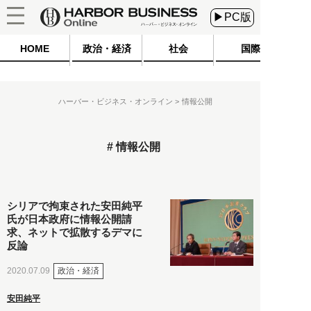
▶PC版
HOME
政治・経済
社会
国際
ハーバー・ビジネス・オンライン
情報公開
情報公開
シリアで拘束された安田純平
氏が日本政府に情報公開請
求、ネットで拡散するデマに
反論
政治・経済
2020.07.09
安田純平