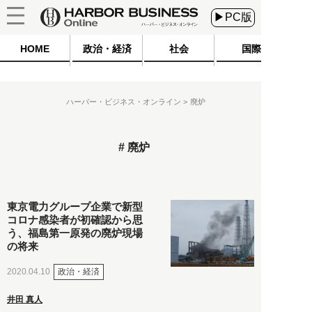
▶PC版
HOME
政治・経済
社会
国際
ハーバー・ビジネス・オンライン
廃炉
廃炉
東京電力グループ企業で新型
コロナ感染者が初確認から思
う、福島第一原発の廃炉現場
の将来
政治・経済
2020.04.10
井田 真人