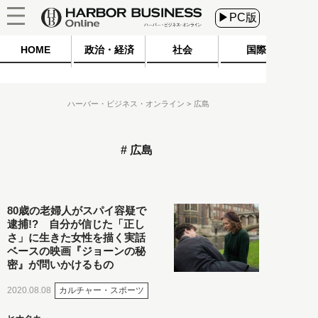
▶PC版
HOME
政治・経済
社会
国際
ハーバー・ビジネス・オンライン
広島
広島
80歳の老婦人がスパイ容疑で
逮捕!? 自分が信じた「正し
さ」に生きた女性を描く実話
ベースの映画『ジョーンの秘
密』が問いかけるもの
カルチャー・スポーツ
2020.08.08