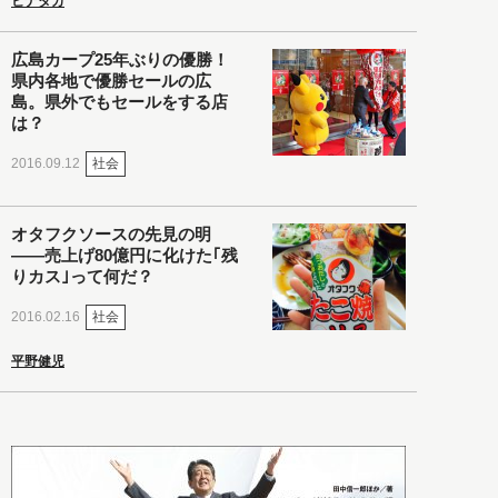
ヒナタカ
広島カープ25年ぶりの優勝！
県内各地で優勝セールの広
島。県外でもセールをする店
は？
社会
2016.09.12
オタフクソースの先見の明
――売上げ80億円に化けた｢残
りカス｣って何だ？
社会
2016.02.16
平野健児