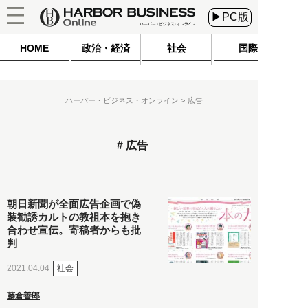
▶PC版
HOME
政治・経済
社会
国際
ハーバー・ビジネス・オンライン
広告
広告
朝日新聞が全面広告企画で偽
装勧誘カルトの教祖本を抱き
合わせ宣伝。寄稿者からも批
判
社会
2021.04.04
藤倉善郎