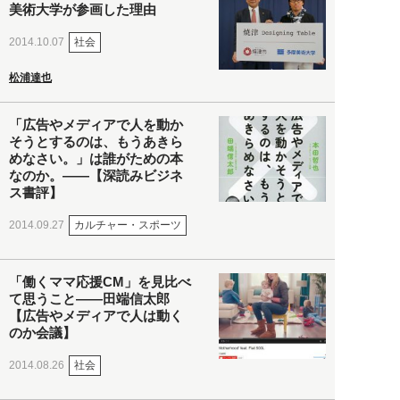
美術大学が参画した理由
社会
2014.10.07
松浦達也
「広告やメディアで人を動か
そうとするのは、もうあきら
めなさい。」は誰がための本
なのか。――【深読みビジネ
ス書評】
カルチャー・スポーツ
2014.09.27
「働くママ応援CM」を見比べ
て思うこと――田端信太郎
【広告やメディアで人は動く
のか会議】
社会
2014.08.26