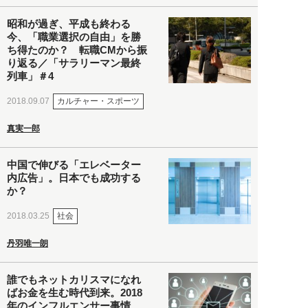
昭和が過ぎ、平成も終わる
今、「職業選択の自由」を勝
ち得たのか？ 転職CMから振
り返る／「サラリーマン最終
列車」＃4
カルチャー・スポーツ
2018.09.07
真実一郎
中国で伸びる「エレベーター
内広告」。日本でも成功する
か？
社会
2018.03.25
丹羽唯一朗
誰でもネットカリスマになれ
ばお金を生む時代到来。2018
年のインフルエンサー事情