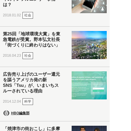
は？
社会
2018.01.02
第25回「地球環境大賞」を東
急電鉄が受賞。野本弘文社長
「街づくりに終わりはない」
社会
2016.04.23
広告売り上げのユーザー還元
を謳うアメリカ発の新
SNS「Tsu」が、いまいちス
ルーされている理由
科学
2014.12.04
HBO編集部
「焼津市の街おこし」に多摩