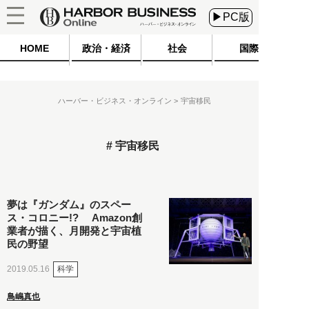
▶PC版
HOME
政治・経済
社会
国際
ハーバー・ビジネス・オンライン
宇宙移民
宇宙移民
夢は『ガンダム』のスペー
ス・コロニー!? Amazon創
業者が描く、月開発と宇宙植
民の野望
科学
2019.05.16
鳥嶋真也