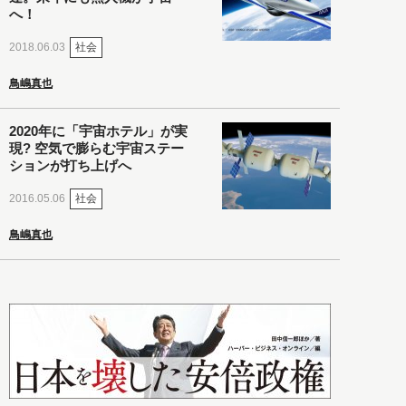
へ！
社会
2018.06.03
鳥嶋真也
2020年に「宇宙ホテル」が実
現? 空気で膨らむ宇宙ステー
ションが打ち上げへ
社会
2016.05.06
鳥嶋真也