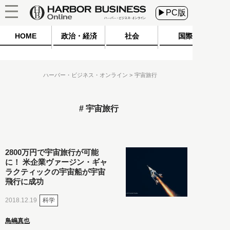
▶PC版
HOME
政治・経済
社会
国際
ハーバー・ビジネス・オンライン
宇宙旅行
宇宙旅行
2800万円で宇宙旅行が可能
に！ 米企業ヴァージン・ギャ
ラクティックの宇宙船が宇宙
飛行に成功
科学
2018.12.19
鳥嶋真也