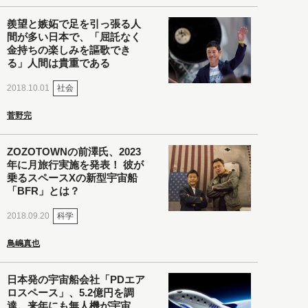
羨望と嫉妬で足を引っ張る人
間が多い日本で、「屈託なく
金持ちの楽しみを謳歌でき
る」人間は貴重である
社会
2018.10.01
菅野完
ZOZOTOWNの前澤氏、2023
年に月旅行実施を発表！ 彼が
乗るスペースXの新型宇宙船
「BFR」とは？
科学
2018.09.20
鳥嶋真也
日本発の宇宙船会社「PDエア
ロスペース」、5.2億円を調
達。来年にも無人機が宇宙