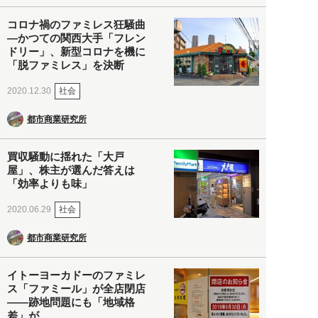
コロナ禍のファミレス狂騒曲
―かつての関西大手「フレン
ドリー」、新型コロナを機に
「脱ファミレス」を決断
社会
2020.12.30
都市商業研究所
買収騒動に揺れた「大戸
屋」、株主が選んだ答えは
「効率よりも味」
社会
2020.06.29
都市商業研究所
イトーヨーカドーのファミレ
ス「ファミール」が全店閉店
――跡地問題にも「地域格
差」が