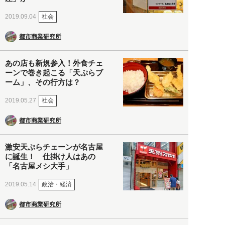
社会
2019.09.04
都市商業研究所
あの店も新規参入！外食チェ
ーンで巻き起こる「天ぷらブ
ーム」、その行方は？
社会
2019.05.27
都市商業研究所
激安天ぷらチェーンが名古屋
に誕生！ 仕掛け人はあの
「名古屋メシ大手」
政治・経済
2019.05.14
都市商業研究所