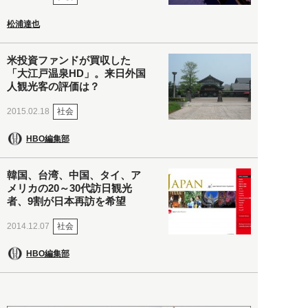
松浦達也
米投資ファンドが買収した
「大江戸温泉HD」。来日外国
人観光客の評価は？
社会
2015.02.18
HBO編集部
韓国、台湾、中国、タイ、ア
メリカの20～30代訪日観光
者、9割が日本再訪を希望
社会
2014.12.07
HBO編集部