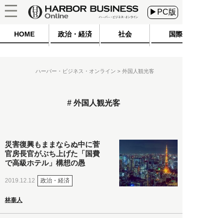
▶PC版
HOME
政治・経済
社会
国際
ハーバー・ビジネス・オンライン
外国人観光客
外国人観光客
災害復興もままならぬ中に菅
官房長官がぶち上げた「国費
で高級ホテル」構想の愚
政治・経済
2019.12.12
林泰人