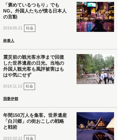
「褒めているつもり」でも
NG。外国人たちが憤る日本人
の言動
社会
2019.05.21
林泰人
震災前の観光客水準まで回復
した世界遺産の日光。当地の
外国人観光客も風評被害はも
はや気にせず
社会
2016.11.13
我妻伊都
年間150万人を集客。世界遺産
「白川郷」の街おこしの戦略
と戦術
社会
2015.02.22