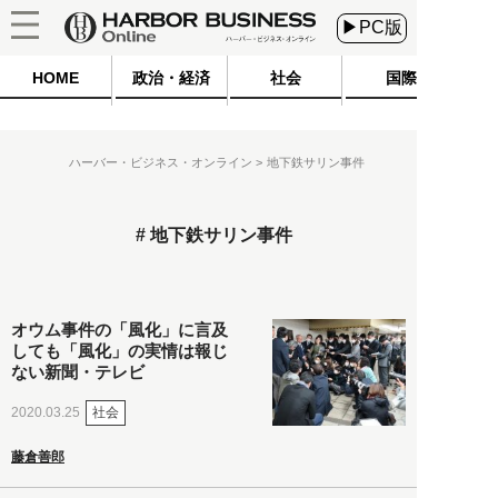
▶PC版
HOME
政治・経済
社会
国際
ハーバー・ビジネス・オンライン
地下鉄サリン事件
地下鉄サリン事件
オウム事件の「風化」に言及
しても「風化」の実情は報じ
ない新聞・テレビ
社会
2020.03.25
藤倉善郎