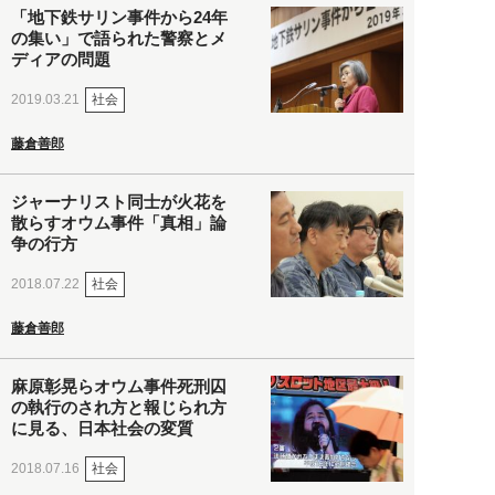
「地下鉄サリン事件から24年
の集い」で語られた警察とメ
ディアの問題
社会
2019.03.21
藤倉善郎
ジャーナリスト同士が火花を
散らすオウム事件「真相」論
争の行方
社会
2018.07.22
藤倉善郎
麻原彰晃らオウム事件死刑囚
の執行のされ方と報じられ方
に見る、日本社会の変質
社会
2018.07.16