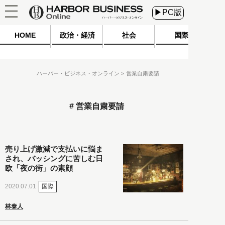
▶PC版
HOME
政治・経済
社会
国際
ハーバー・ビジネス・オンライン
営業自粛要請
営業自粛要請
売り上げ激減で支払いに悩ま
され、バッシングに苦しむ日
欧「夜の街」の素顔
国際
2020.07.01
林泰人