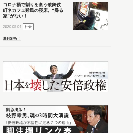
コロナ禍で割りを食う歌舞伎
町ネカフェ難民の寝床。“帰る
家”がない！
社会
2020.05.04
週刊SPA！