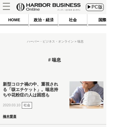
▶PC版
HOME
政治・経済
社会
国際
ハーバー・ビジネス・オンライン
喘息
喘息
新型コロナ禍の中、重視され
る「咳エチケット」。喘息持
ちや花粉症の人は困惑も
社会
2020.03.10
橋本愛喜