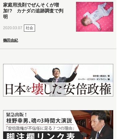
家庭用洗剤でぜんそくが増
加!? カナダの追跡調査で判
明
社会
2020.03.07
鶴田由紀