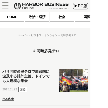
▶PC版
HOME
政治・経済
社会
国際
ハーバー・ビジネス・オンライン
同時多発テロ
同時多発テロ
パリ同時多発テロで周辺国に
波及する排外主義。ドイツで
も大規模な集会
国際
2015.11.22
白石和幸